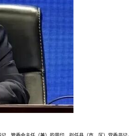
书记、管委会主任（兼）的周印，拟任县（市、区）党委书记。