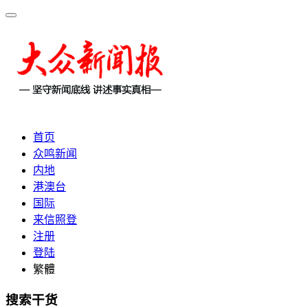
首页
众鸣新闻
内地
港澳台
国际
来信照登
注册
登陆
繁體
搜索干货