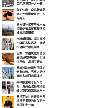
集团承担百分之十五
鞠躬90度！众鸣新闻最
高礼仪感恩IP显示山东
的网友
湖南省怀化市中级人民
法院多名法官被指徇私
枉法滥用职权
众鸣新闻酒，国家酒检
一级固态法酱香白酒诚
招全国代理经销商
追踪！甘肃庆城街道水
患导致楼房地基下沉墙
体开裂，法院了解当
重庆移动公司与冠强的
债务纠纷，当事人始终
坚称多部门违规违法
英雄故里续写见义勇
为！贵州荔波县政法委
确认重庆铜梁退役军人
盖棺定论！曾任贵州多
地县委书记的肖发君一
审获刑十一年