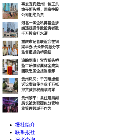
事发宜宾叙州！包工头
命丧断头桥，国资控股
公司拒绝负责
河北一国企私募基金涉
嫌违规操作致投资者数
千万投资打水漂
重庆市记者联谊会在铜
梁举办 大众新闻报分享
监督报道的桥梁纽
追踪到底！宜宾断头桥
坠亡赔偿家属称金成集
团缺乏国企担当推卸
贵州凤冈：千万级虚假
诉讼案致使企业千万抵
押贷款债权濒临清零
贵州黎平：县住建局副
局长被免职疑似分管物
业管理领域不作为
报社简介
联系报社
记者查询