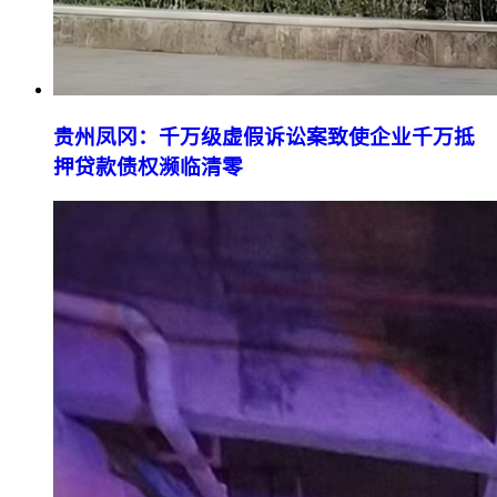
贵州凤冈：千万级虚假诉讼案致使企业千万抵
押贷款债权濒临清零