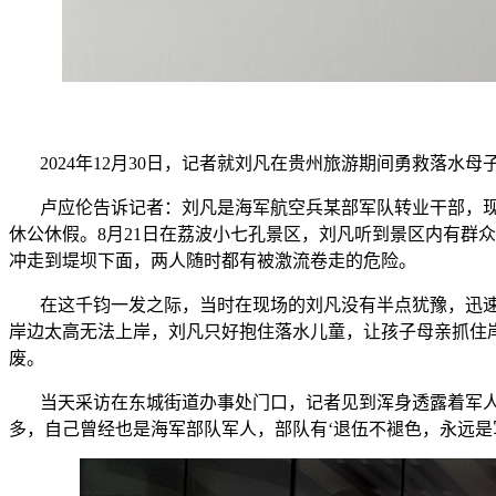
2024年12月30日，记者就刘凡在贵州旅游期间勇救落
卢应伦告诉记者：刘凡是海军航空兵某部军队转业干部，现任
休公休假。8月21日在荔波小七孔景区，刘凡听到景区内有群
冲走到堤坝下面，两人随时都有被激流卷走的危险。
在这千钧一发之际，当时在现场的刘凡没有半点犹豫，迅速
岸边太高无法上岸，刘凡只好抱住落水儿童，让孩子母亲抓住
废。
当天采访在东城街道办事处门口，记者见到浑身透露着军人气
多，自己曾经也是海军部队军人，部队有‘退伍不褪色，永远是