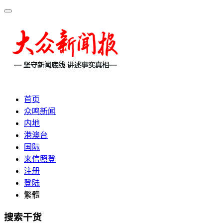
首页
众鸣新闻
内地
港澳台
国际
来信照登
注册
登陆
繁體
搜索干货