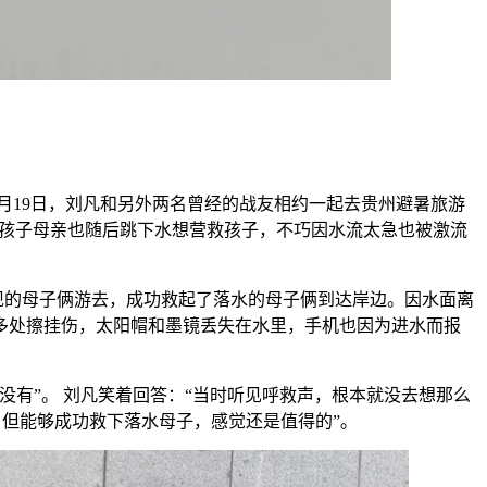
19日，刘凡和另外两名曾经的战友相约一起去贵州避暑旅游
的孩子母亲也随后跳下水想营救孩子，不巧因水流太急也被激流
的母子俩游去，成功救起了落水的母子俩到达岸边。因水面离
多处擦挂伤，太阳帽和墨镜丢失在水里，手机也因为进水而报
有”。 刘凡笑着回答：“当时听见呼救声，根本就没去想那么
，但能够成功救下落水母子，感觉还是值得的”。