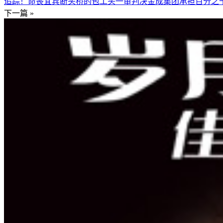
追踪！命丧宜宾断头桥的包工头一审判决金成集团承担百分之
下一篇 »