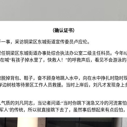
（确认证书）
水母子一事，采访铜梁区东城街道宣传委员卢应伦。
铜梁区东城街道办事处综合执法办公室二级主任科员。今年8月
众在喊“有孩子掉水里了，快救人！”的呼救声后，看见不会游泳
脱掉背包、鞋子，奋不顾身地跳入水中，向在水中挣扎时隐时现
岸边树枝等待景区工作人员救援。当时上岸后，刘凡才发现身上
质的刘凡同志，当记者问道:“当时你跳下湍急又冷的河流害怕没
军人’的传统，所以就直接跳下去了，虽然事后想起来有点后怕