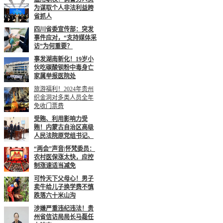
为谋取个人非法利益跨
省抓人
四川省委宣传部：突发
事件应对，“支持媒体采
访”为何重要？
事发湖南新化！19岁小
伙吃碳酸钡粉中毒身亡
家属举报医院处
旅游福利！2024年贵州
织金洞对多类人员全年
免收门票费
受贿、利用影响力受
贿！内蒙古自治区高级
人民法院原党组书记、
“两会”声音|怀梵委员：
农村医保涨太快，应控
制涨速适当减免
可怜天下父母心！男子
卖牛给儿子换学费不慎
跌落六十米山沟
涉嫌严重违纪违法！贵
州省信访局局长马磊任