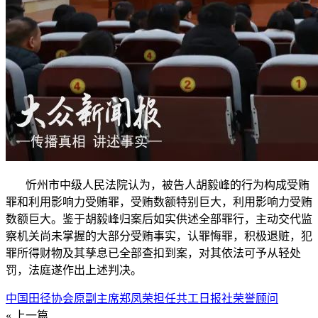
忻州市中级人民法院认为，被告人胡毅峰的行为构成受贿
罪和利用影响力受贿罪，受贿数额特别巨大，利用影响力受贿
数额巨大。鉴于胡毅峰归案后如实供述全部罪行，主动交代监
察机关尚未掌握的大部分受贿事实，认罪悔罪，积极退赃，犯
罪所得财物及其孳息已全部查扣到案，对其依法可予从轻处
罚，法庭遂作出上述判决。
中国田径协会原副主席郑凤荣担任共工日报社荣誉顾问
« 上一篇