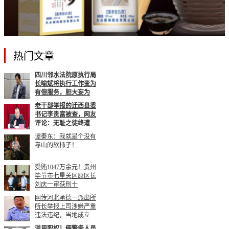
热门文章
四川邻水法院原执行局
长喻斌将执行工作变为
有偿服务，胆大妄为
老干部举报的迁西县委
书记李贵富被查，网友
评论：无耻之徒终遭
谭秦东：我就是个没有
靠山的软柿子！
受贿1047万余元！贵州
毕节市七星关区原区长
刘庆一审获刑十
网传河北承德一派出所
所长举报上司涉嫌严重
违法违纪，当地成立
滥用职权！俩警务人员