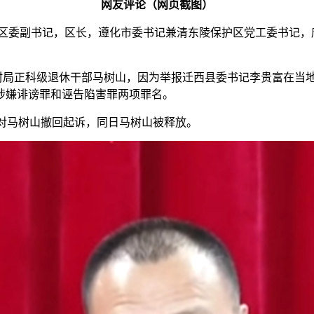
网友评论（网页截图）
区委副书记，区长，遵化市委书记兼清东陵保护区党工委书记，唐山
农村局正科级退休干部马树山，因为举报迁西县委书记李贵富在当
涉嫌诽谤罪和诬告陷害罪两项罪名。
，对马树山撤回起诉，同日马树山被释放。