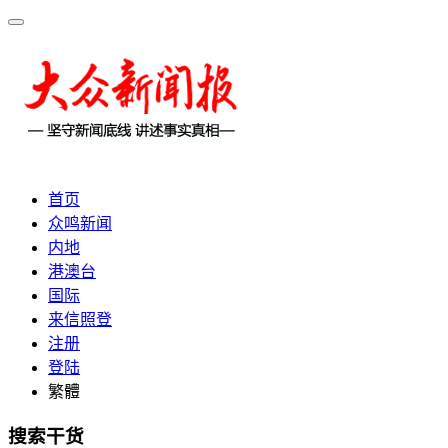
首页
众鸣新闻
内地
港澳台
国际
来信照登
注册
登陆
繁體
搜索干货