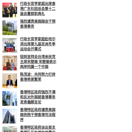
行政长官李家超出席香
港广东社团总会第十二
届会董就职典礼
强烈谴责美国国会干预
香港事务
行政长官李家超赴哈尔
滨出席第九届亚洲冬季
运动会开幕式
钮则坚拜会台湾亲民党
主席宋楚瑜 宋楚瑜表示
两岸同属一个中国
陈茂波：共同努力打拼
香港将更繁荣
香港特区政府强烈不满
和反对外国就香港事务
发表偏颇言论
香港特区政府谴责美国
国务院干预香港司法程
序
香港特区政府派出首支