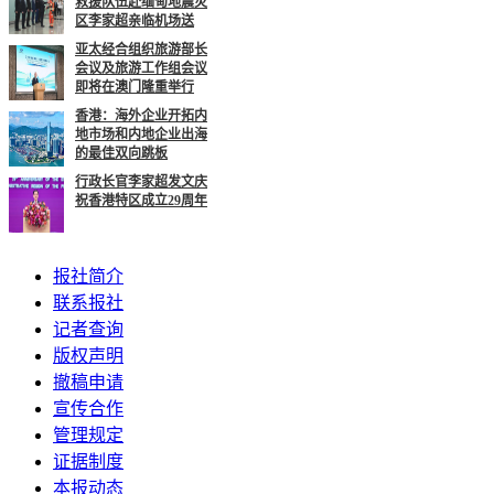
救援队伍赴缅甸地震灾
区李家超亲临机场送
亚太经合组织旅游部长
会议及旅游工作组会议
即将在澳门隆重举行
香港：海外企业开拓内
地市场和内地企业出海
的最佳双向跳板
行政长官李家超发文庆
祝香港特区成立29周年
报社简介
联系报社
记者查询
版权声明
撤稿申请
宣传合作
管理规定
证据制度
本报动态