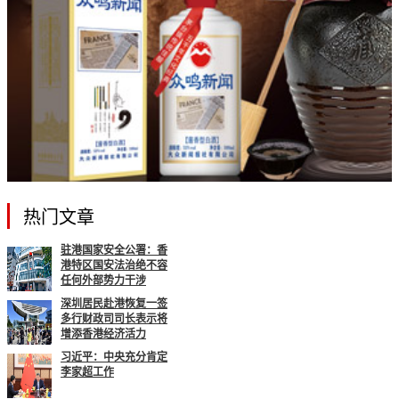
热门文章
驻港国家安全公署：香
港特区国安法治绝不容
任何外部势力干涉
深圳居民赴港恢复一签
多行财政司司长表示将
增添香港经济活力
习近平：中央充分肯定
李家超工作