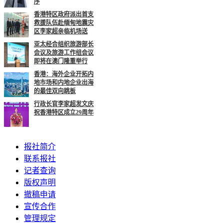
序
香港特区政府派出首支
救援队伍赴缅甸地震灾
区李家超亲临机场送
亚太经合组织旅游部长
会议及旅游工作组会议
即将在澳门隆重举行
香港：海外企业开拓内
地市场和内地企业出海
的最佳双向跳板
行政长官李家超发文庆
祝香港特区成立29周年
报社简介
联系报社
记者查询
版权声明
撤稿申请
宣传合作
管理规定