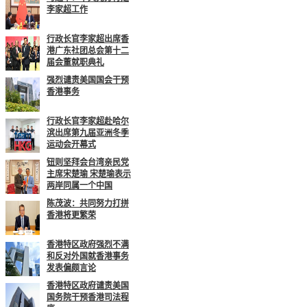
李家超工作
行政长官李家超出席香
港广东社团总会第十二
届会董就职典礼
强烈谴责美国国会干预
香港事务
行政长官李家超赴哈尔
滨出席第九届亚洲冬季
运动会开幕式
钮则坚拜会台湾亲民党
主席宋楚瑜 宋楚瑜表示
两岸同属一个中国
陈茂波：共同努力打拼
香港将更繁荣
香港特区政府强烈不满
和反对外国就香港事务
发表偏颇言论
香港特区政府谴责美国
国务院干预香港司法程