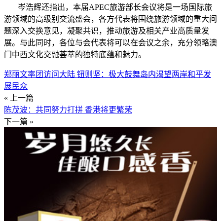
岑浩辉还指出，本届APEC旅游部长会议将是一场国际旅
游领域的高级别交流盛会，各方代表将围绕旅游领域的重大问
题深入交换意见，凝聚共识，推动旅游及相关产业高质量发
展。与此同时，各位与会代表将可以在会议之余，充分领略澳
门中西文化交融荟萃的独特底蕴和魅力。
郑丽文率团访问大陆 钮则坚：极大鼓舞岛内渴望两岸和平发
展民众
« 上一篇
陈茂波：共同努力打拼 香港将更繁荣
下一篇 »