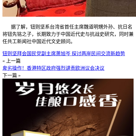
据了解，钮则坚系台湾省首任主席魏道明甥外孙、抗日名
将钮先铭之子，长期致力于中国近代史与抗战史研究，同时兼
任共工新闻社中国近代文史顾问。
钮则坚拜会国民党副主席萧旭岑 探讨两岸民间交流新趋势
« 上一篇
卑劣操作！香港特区政府强烈谴责欧洲议会决议
下一篇 »