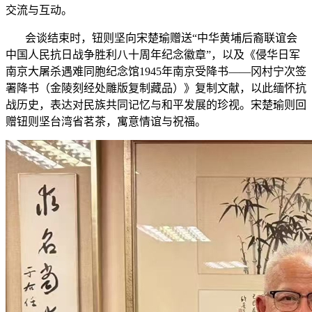
交流与互动。
会谈结束时，钮则坚向宋楚瑜赠送“中华黄埔后裔联谊会
中国人民抗日战争胜利八十周年纪念徽章”，以及《侵华日军
南京大屠杀遇难同胞纪念馆1945年南京受降书——冈村宁次签
署降书（金陵刻经处雕版复制藏品）》复制文献，以此缅怀抗
战历史，表达对民族共同记忆与和平发展的珍视。宋楚瑜则回
赠钮则坚台湾省茗茶，寓意情谊与祝福。