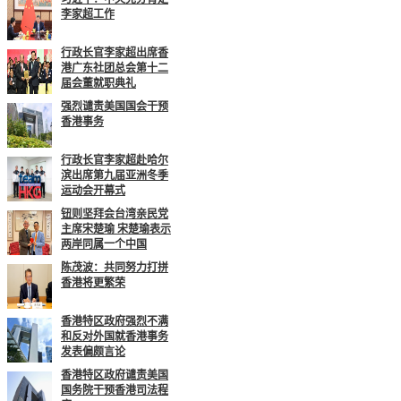
李家超工作
行政长官李家超出席香
港广东社团总会第十二
届会董就职典礼
强烈谴责美国国会干预
香港事务
行政长官李家超赴哈尔
滨出席第九届亚洲冬季
运动会开幕式
钮则坚拜会台湾亲民党
主席宋楚瑜 宋楚瑜表示
两岸同属一个中国
陈茂波：共同努力打拼
香港将更繁荣
香港特区政府强烈不满
和反对外国就香港事务
发表偏颇言论
香港特区政府谴责美国
国务院干预香港司法程