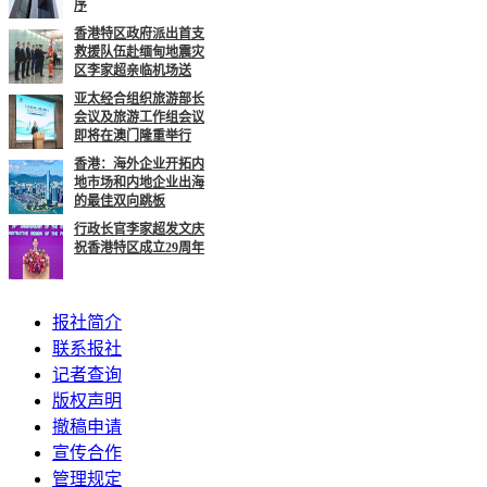
序
香港特区政府派出首支
救援队伍赴缅甸地震灾
区李家超亲临机场送
亚太经合组织旅游部长
会议及旅游工作组会议
即将在澳门隆重举行
香港：海外企业开拓内
地市场和内地企业出海
的最佳双向跳板
行政长官李家超发文庆
祝香港特区成立29周年
报社简介
联系报社
记者查询
版权声明
撤稿申请
宣传合作
管理规定