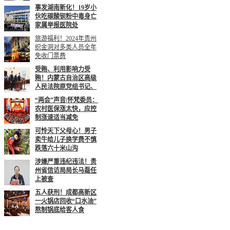
事发湖南新化！19岁小
伙吃碳酸钡粉中毒身亡
家属举报医院处
旅游福利！2024年贵州
织金洞对多类人员全年
免收门票费
受贿、利用影响力受
贿！内蒙古自治区高级
人民法院原党组书记、
“两会”声音|怀梵委员：
农村医保涨太快，应控
制涨速适当减免
可怜天下父母心！男子
卖牛给儿子换学费不慎
跌落六十米山沟
涉嫌严重违纪违法！贵
州省信访局局长马磊任
上被查
五人获刑！成都高新区
一火锅店回收“口水油”
熬制锅底给客人食