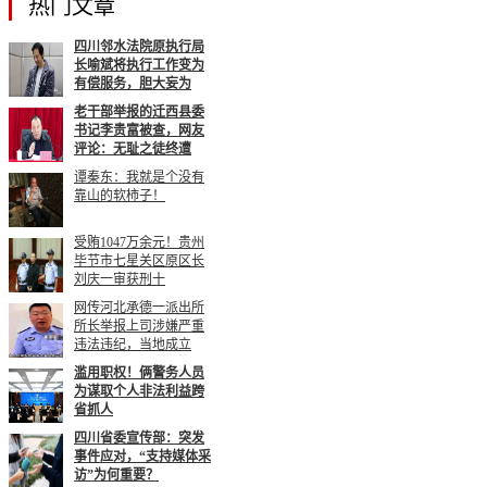
热门文章
四川邻水法院原执行局
长喻斌将执行工作变为
有偿服务，胆大妄为
老干部举报的迁西县委
书记李贵富被查，网友
评论：无耻之徒终遭
谭秦东：我就是个没有
靠山的软柿子！
受贿1047万余元！贵州
毕节市七星关区原区长
刘庆一审获刑十
网传河北承德一派出所
所长举报上司涉嫌严重
违法违纪，当地成立
滥用职权！俩警务人员
为谋取个人非法利益跨
省抓人
四川省委宣传部：突发
事件应对，“支持媒体采
访”为何重要？