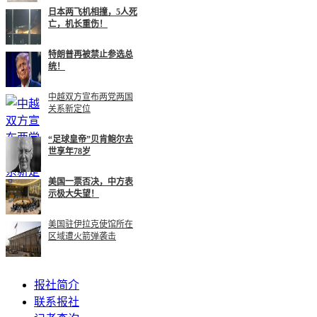
日本两飞机相撞，5人死
亡，机长重伤！
特朗普再被禁止参选总
统！
中越双方宣布两党两国
关系新定位
“足球皇帝”贝肯鲍尔去
世享年78岁
美国一票否决，中方表
示极大失望！
美国驻伊拉克使馆所在
区域遭火箭弹袭击
报社简介
联系报社