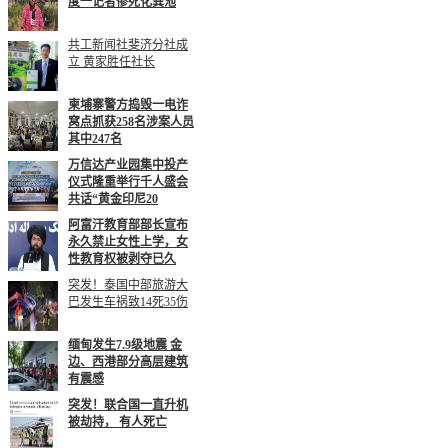
度一记者惨死化粪池
共工新闻社斐济分社成
立 黄家胜任社长
柬埔寨警方捣毁一电诈
窝点抓获258名涉案人员
其中247名
万信达产业园集中投产
仪式隆重举行千人盛会
共话“黄金印尼20
阿富汗教育部部长宣布
永久禁止女性上学，女
性教育权被剥夺已久
突发！泰国中部旅游大
巴发生车祸致14死35伤
缅甸发生7.9级地震 金
边、西港部分高层建筑
有震感
突发！联合国一直升机
被劫持， 有人死亡