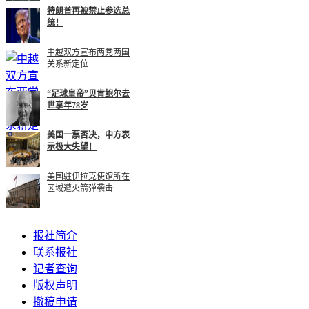
特朗普再被禁止参选总
统！
中越双方宣布两党两国
关系新定位
“足球皇帝”贝肯鲍尔去
世享年78岁
美国一票否决，中方表
示极大失望！
美国驻伊拉克使馆所在
区域遭火箭弹袭击
报社简介
联系报社
记者查询
版权声明
撤稿申请