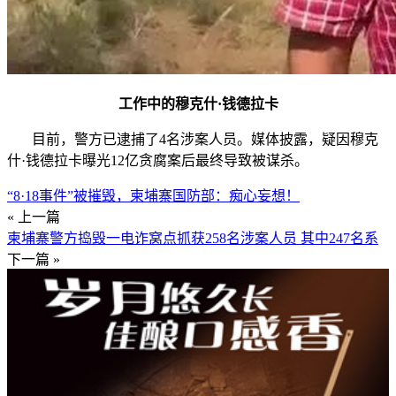
工作中的穆克什·钱德拉卡
目前，警方已逮捕了4名涉案人员。媒体披露，疑因穆克
什·钱德拉卡曝光12亿贪腐案后最终导致被谋杀。
“8·18事件”被摧毁，柬埔寨国防部：痴心妄想！
« 上一篇
柬埔寨警方捣毁一电诈窝点抓获258名涉案人员 其中247名系
下一篇 »