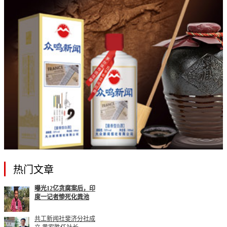
热门文章
曝光12亿贪腐案后，印
度一记者惨死化粪池
共工新闻社斐济分社成