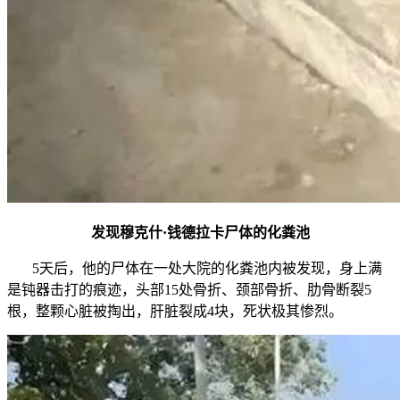
发现穆克什·钱德拉卡尸体的化粪池
5天后，他的尸体在一处大院的化粪池内被发现，身上满
是钝器击打的痕迹，头部15处骨折、颈部骨折、肋骨断裂5
根，整颗心脏被掏出，肝脏裂成4块，死状极其惨烈。