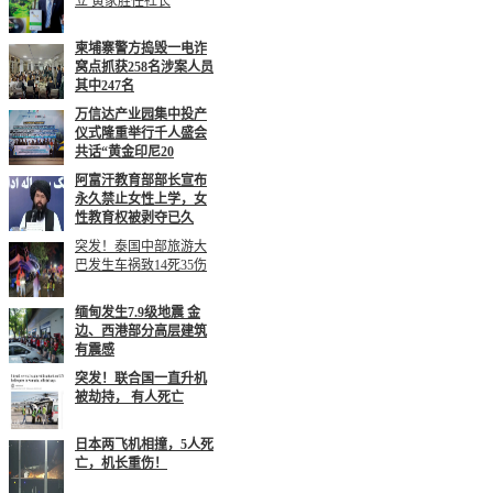
立 黄家胜任社长
柬埔寨警方捣毁一电诈
窝点抓获258名涉案人员
其中247名
万信达产业园集中投产
仪式隆重举行千人盛会
共话“黄金印尼20
阿富汗教育部部长宣布
永久禁止女性上学，女
性教育权被剥夺已久
突发！泰国中部旅游大
巴发生车祸致14死35伤
缅甸发生7.9级地震 金
边、西港部分高层建筑
有震感
突发！联合国一直升机
被劫持， 有人死亡
日本两飞机相撞，5人死
亡，机长重伤！