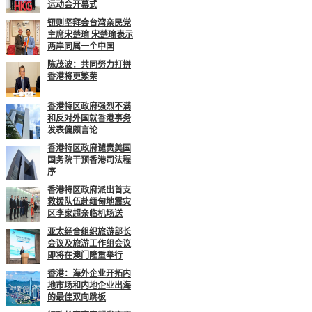
运动会开幕式
钮则坚拜会台湾亲民党
主席宋楚瑜 宋楚瑜表示
两岸同属一个中国
陈茂波：共同努力打拼
香港将更繁荣
香港特区政府强烈不满
和反对外国就香港事务
发表偏颇言论
香港特区政府谴责美国
国务院干预香港司法程
序
香港特区政府派出首支
救援队伍赴缅甸地震灾
区李家超亲临机场送
亚太经合组织旅游部长
会议及旅游工作组会议
即将在澳门隆重举行
香港：海外企业开拓内
地市场和内地企业出海
的最佳双向跳板