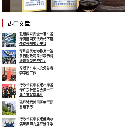
热门文章
驻港国家安全公署：香
港特区国安法治绝不容
任何外部势力干涉
深圳居民赴港恢复一签
多行财政司司长表示将
增添香港经济活力
习近平：中央充分肯定
李家超工作
行政长官李家超出席香
港广东社团总会第十二
届会董就职典礼
强烈谴责美国国会干预
香港事务
行政长官李家超赴哈尔
滨出席第九届亚洲冬季