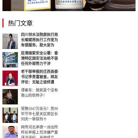
热门文章
四川邻水法院原执行局
长喻斌将执行工作变为
有偿服务，胆大妄为
驻港国家安全公署：香
港特区国安法治绝不容
任何外部势力干涉
老干部举报的迁西县委
书记李贵富被查，网友
评论：无耻之徒终遭
谭秦东：我就是个没有
靠山的软柿子！
受贿1047万余元！贵州
毕节市七星关区原区长
刘庆一审获刑十
网传河北承德一派出所
所长举报上司涉嫌严重
违法违纪，当地成立