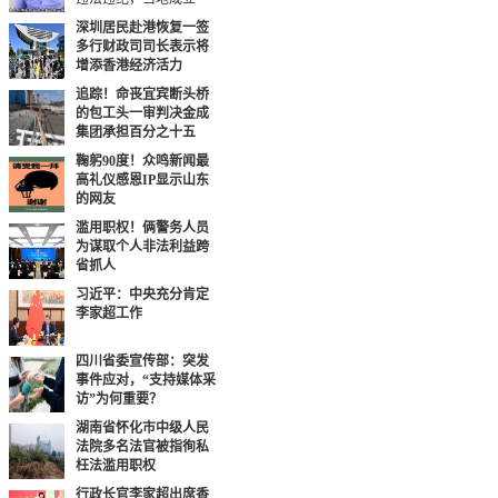
深圳居民赴港恢复一签
多行财政司司长表示将
增添香港经济活力
追踪！命丧宜宾断头桥
的包工头一审判决金成
集团承担百分之十五
鞠躬90度！众鸣新闻最
高礼仪感恩IP显示山东
的网友
滥用职权！俩警务人员
为谋取个人非法利益跨
省抓人
习近平：中央充分肯定
李家超工作
四川省委宣传部：突发
事件应对，“支持媒体采
访”为何重要？
湖南省怀化市中级人民
法院多名法官被指徇私
枉法滥用职权
行政长官李家超出席香