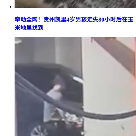
牵动全网！贵州凯里4岁男孩走失80小时后在玉
米地里找到